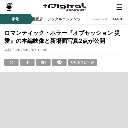
ル
生活家電
家電
家電量販店
デジタルコンテンツ
CASIO
Sponsored
ロマンティック・ホラー『オブセッション 災
愛』の本編映像と新場面写真2点が公開
掲載日
2026/07/07 13:00
URLをコピー