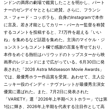
ンドンの満席の劇場で鑑賞したことを明かし、パート
ナーのゼンデイヤとともに絶賛。さらに、フランシ
ス・フォード・コッポラも、自身のInstagramで本作
に言及。若き才能としてカリー・バーカー監督を称賛
するコメントを投稿すると、7.1万件を超える「いい
ね」を集めるなど話題を集めた。主演のマイケル・ジ
ョンストンもコメント欄で感謝の言葉を寄せており、
本作をめぐる熱狂はハリウッドのトップスターから映
画界のレジェンドにまで広がっている。6月30日に発
表された「2026 Astra Midseason Movie Awards」
では、最優秀ホラー作品賞を受賞。あわせて、主人公
ニッキー役のインディ・ナヴァレットが最優秀主演女
優賞に選ばれた。また、7月2日に発表された
「VARIETY」選「2026年上半期ベストホラー」では第
1位に輝き、2026年上半期を代表する注目作として高