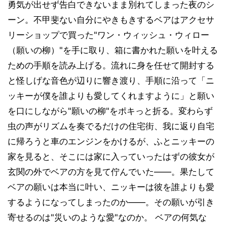
勇気が出せず告白できないまま別れてしまった夜のシ
ーン。不甲斐ない自分にやきもきするベアはアクセサ
リーショップで買った"ワン・ウィッシュ・ウィロー
（願いの柳）"を手に取り、箱に書かれた願いを叶える
ための手順を読み上げる。流れに身を任せて開封する
と怪しげな音色が辺りに響き渡り、手順に沿って「ニ
ッキーが僕を誰よりも愛してくれますように」と願い
を口にしながら"願いの柳"をポキっと折る。変わらず
虫の声がリズムを奏でるだけの住宅街、我に返り自宅
に帰ろうと車のエンジンをかけるが、ふとニッキーの
家を見ると、そこには家に入っていったはずの彼女が
玄関の外でベアの方を見て佇んでいた――。果たして
ベアの願いは本当に叶い、ニッキーは彼を誰よりも愛
するようになってしまったのか――。その願いが引き
寄せるのは"災いのような愛"なのか。 ベアの何気な