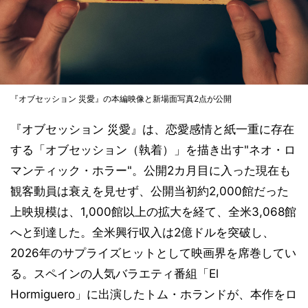
『オブセッション 災愛』の本編映像と新場面写真2点が公開
『オブセッション 災愛』は、恋愛感情と紙一重に存在
する「オブセッション（執着）」を描き出す"ネオ・ロ
マンティック・ホラー"。公開2カ月目に入った現在も
観客動員は衰えを見せず、公開当初約2,000館だった
上映規模は、1,000館以上の拡大を経て、全米3,068館
へと到達した。全米興行収入は2億ドルを突破し、
2026年のサプライズヒットとして映画界を席巻してい
る。スペインの人気バラエティ番組「El
Hormiguero」に出演したトム・ホランドが、本作をロ