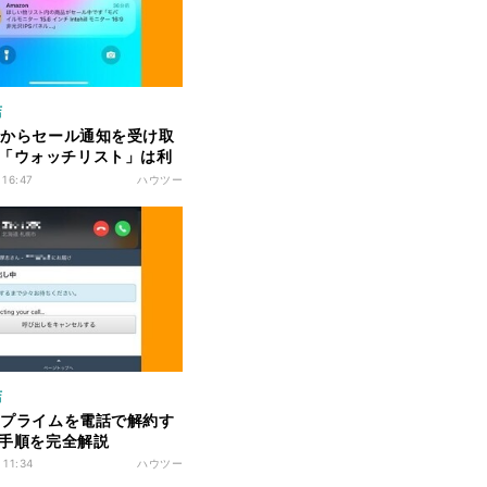
店
onからセール通知を受け取
「ウォッチリスト」は利
 16:47
ハウツー
店
onプライムを電話で解約す
- 手順を完全解説
 11:34
ハウツー