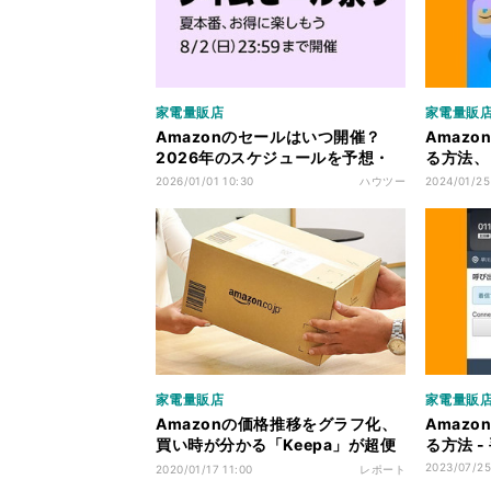
家電量販店
家電量販
Amazonのセールはいつ開催？
Amaz
2026年のスケジュールを予想・
る方法、
速報
用不可に
2026/01/01 10:30
ハウツー
2024/01/25
家電量販店
家電量販
Amazonの価格推移をグラフ化、
Amaz
買い時が分かる「Keepa」が超便
る方法 
利！
2023/07/25
2020/01/17 11:00
レポート