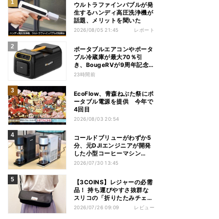
ウルトラファインバブルが発
生するハンディ高圧洗浄機が
話題、メリットを聞いた
2026/08/05 21:45
レポート
ポータブルエアコンやポータ
ブル冷蔵庫が最大70％引
き、BougeRVが9周年記念
セール
23時間前
EcoFlow、青森ねぶた祭にポ
ータブル電源を提供 今年で
4回目
2026/08/03 20:54
コールドブリューがわずか5
分、元DJIエンジニアが開発
した小型コーヒーマシン
「Brezi」
2026/07/30 13:45
【3COINS】レジャーの必需
品！ 持ち運びやすさ抜群な
スリコの「折りたたみチェ
ア」を使ってみた
2026/07/26 09:09
レビュー