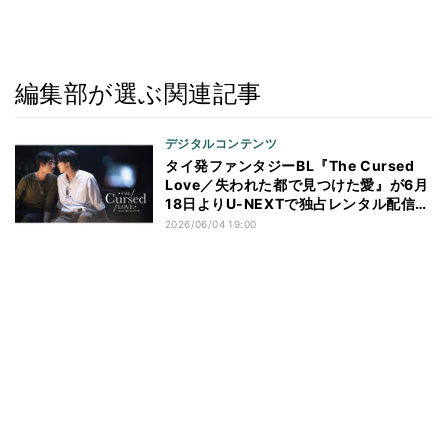
編集部が選ぶ関連記事
デジタルコンテンツ
タイ発ファンタジーBL『The Cursed
Love／失われた都で見つけた愛』が6⽉
18⽇よりU-NEXTで独占レンタル配信開
始
2026/06/04 19:00