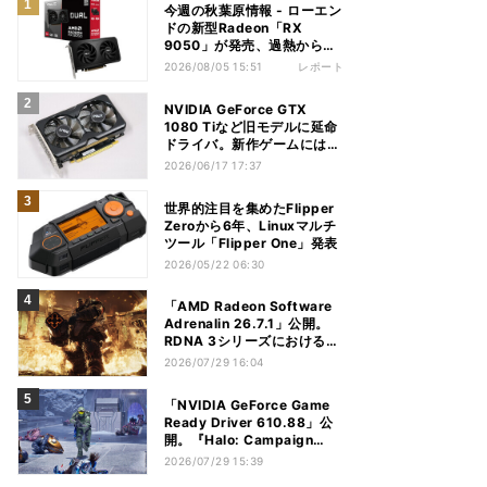
今週の秋葉原情報 - ローエン
ドの新型Radeon「RX
9050」が発売、過熱から守
れる電源ケーブルも
2026/08/05 15:51
レポート
NVIDIA GeForce GTX
1080 Tiなど旧モデルに延命
ドライバ。新作ゲームには非
対応
2026/06/17 17:37
世界的注目を集めたFlipper
Zeroから6年、Linuxマルチ
ツール「Flipper One」発表
2026/05/22 06:30
「AMD Radeon Software
Adrenalin 26.7.1」公開。
RDNA 3シリーズにおける不
具合多数解消
2026/07/29 16:04
「NVIDIA GeForce Game
Ready Driver 610.88」公
開。『Halo: Campaign
Evolved』など対応
2026/07/29 15:39