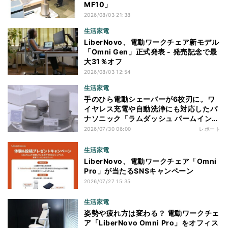
MF10」
2026/08/03 21:38
生活家電
LiberNovo、電動ワークチェア新モデル
「Omni Gen」正式発表 - 発売記念で最
大31％オフ
2026/08/03 12:54
生活家電
手のひら電動シェーバーが6枚刃に。ワ
イヤレス充電や自動洗浄にも対応したパ
ナソニック「ラムダッシュ パームイン
プロ」を体験
2026/07/30 06:00
レポート
生活家電
LiberNovo、電動ワークチェア「Omni
Pro」が当たるSNSキャンペーン
2026/07/27 15:35
生活家電
姿勢や疲れ方は変わる？ 電動ワークチェ
ア「LiberNovo Omni Pro」をオフィス