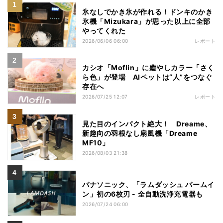
氷なしでかき氷が作れる！ドンキのかき
氷機「Mizukara」が思った以上に全部
やってくれた
2026/06/06 06:00
レポート
カシオ「Moflin」に癒やしカラー「さく
ら色」が登場 AIペットは“人”をつなぐ
存在へ
2026/07/25 12:07
レポート
見た目のインパクト絶大！ Dreame、
新趣向の羽根なし扇風機「Dreame
MF10」
2026/08/03 21:38
パナソニック、「ラムダッシュ パームイ
ン」初の6枚刃 - 全自動洗浄充電器も
2026/07/24 06:00