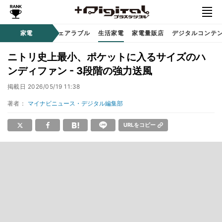
オーディオ
家電
時計 / ウェアラブル
生活家電
家電量販店
デジタルコンテ
ニトリ史上最小、ポケットに入るサイズのハ
ンディファン - 3段階の強力送風
掲載日
2026/05/19 11:38
著者：
マイナビニュース・デジタル編集部
URLをコピー