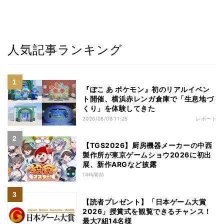
人気記事ランキング
『ぽこ あ ポケモン』初のリアルイベン
ト開催、横浜赤レンガ倉庫で「生息地づ
くり」を体験してきた
2026/08/06 11:25
レポート
【TGS2026】厨房機器メーカーの中西
製作所が東京ゲームショウ2026に初出
展、新作ARGなど披露
14時間前
【読者プレゼント】「日本ゲーム大賞
2026」授賞式を観覧できるチャンス！
最大7組14名様