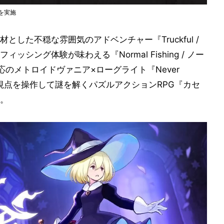
遊を実施
した不穏な雰囲気のアドベンチャー『Truckful /
シング体験が味わえる『Normal Fishing / ノー
のメトロイドヴァニア×ローグライト『Never
 Curse』、視点を操作して謎を解くパズルアクションRPG『カセ
。