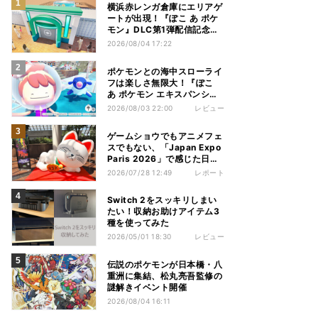
横浜赤レンガ倉庫にエリアゲ
ートが出現！『ぽこ あ ポケ
モン』DLC第1弾配信記念イ
ベント - 8月6日～9日まで開
2026/08/04 17:22
催
ポケモンとの海中スローライ
フは楽しさ無限大！『ぽこ
あ ポケモン エキスパンショ
ンパス』を先行プレイ
2026/08/03 22:00
レビュー
ゲームショウでもアニメフェ
スでもない、「Japan Expo
Paris 2026」で感じた日本
文化の熱量
2026/07/28 12:49
レポート
Switch 2をスッキリしまい
たい！収納お助けアイテム3
種を使ってみた
2026/05/01 18:30
レビュー
伝説のポケモンが日本橋・八
重洲に集結、松丸亮吾監修の
謎解きイベント開催
2026/08/04 16:11