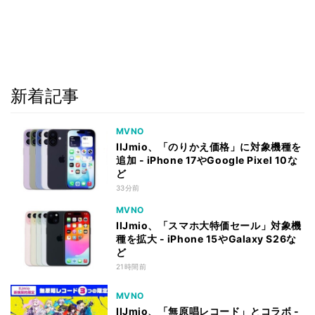
新着記事
MVNO
IIJmio、「のりかえ価格」に対象機種を
追加 - iPhone 17やGoogle Pixel 10な
ど
33分前
MVNO
IIJmio、「スマホ大特価セール」対象機
種を拡大 - iPhone 15やGalaxy S26な
ど
21時間前
MVNO
IIJmio、「無原唱レコード」とコラボ -