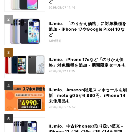
ど
2026/08/07 11:46
IIJmio、「のりかえ価格」に対象機種を
追加 - iPhone 17やGoogle Pixel 10な
ど
13時間前
IIJmio、iPhone 17eなど「のりかえ価
格」対象機種を追加 - 期間限定セールも
2026/06/12 11:35
IIJmio、Amazon限定スマホセールを刷
新 moto g05が4,990円、iPhone 14
未使用品も
2026/06/09 15:52
IIJmio、中古iPhoneの取り扱い拡充 -
iPhone 17／16／16e／15／14を追加