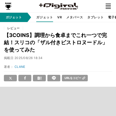
ガジェット
ガジェット
VR
メタバース
タブレット
電子
レビュー
【3COINS】調理から食卓までこれ一つで完
結！スリコの「ザル付きビストロヌードル」
を使ってみた
掲載日
2025/08/26 18:34
著者：
CLANE
URLをコピー