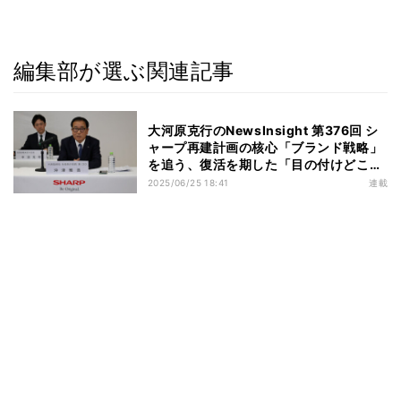
編集部が選ぶ関連記事
大河原克行のNewsInsight 第376回 シ
ャープ再建計画の核心「ブランド戦略」
を追う、復活を期した「目の付けどこ
ろ」の行方
2025/06/25 18:41
連載