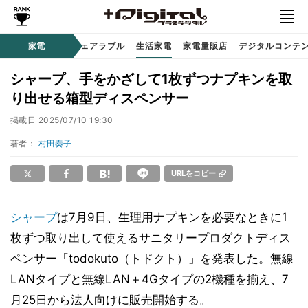
オーディオ
家電
時計 / ウェアラブル
生活家電
家電量販店
デジタルコンテ
シャープ、手をかざして1枚ずつナプキンを取
り出せる箱型ディスペンサー
掲載日
2025/07/10 19:30
著者：
村田奏子
URLをコピー
シャープ
は7月9日、生理用ナプキンを必要なときに1
枚ずつ取り出して使えるサニタリープロダクトディス
ペンサー「todokuto（トドクト）」を発表した。無線
LANタイプと無線LAN＋4Gタイプの2機種を揃え、7
月25日から法人向けに販売開始する。