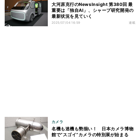
大河原克行のNewsInsight 第380回 最
重要は「独自AI」、シャープ研究開発の
最新状況を見ていく
2025/07/04 16:59
連載
カメラ
名機も迷機も勢揃い！ 日本カメラ博物
館で“スゴイ”カメラの特別展が始まる