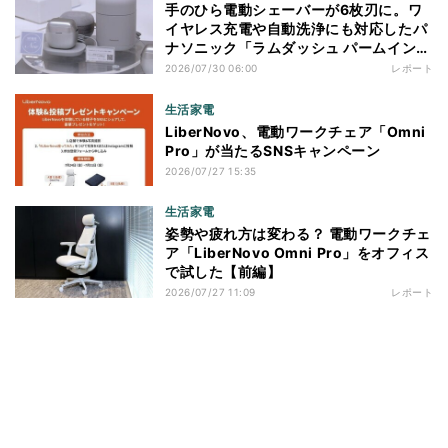
手のひら電動シェーバーが6枚刃に。ワ
イヤレス充電や自動洗浄にも対応したパ
ナソニック「ラムダッシュ パームイン
プロ」を体験
2026/07/30 06:00
レポート
生活家電
LiberNovo、電動ワークチェア「Omni
Pro」が当たるSNSキャンペーン
2026/07/27 15:35
生活家電
姿勢や疲れ方は変わる？ 電動ワークチェ
ア「LiberNovo Omni Pro」をオフィス
で試した【前編】
2026/07/27 11:09
レポート