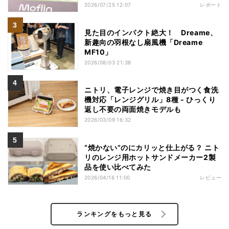
2026/07/25 12:07
レポート
見た目のインパクト絶大！ Dreame、
新趣向の羽根なし扇風機「Dreame
MF10」
2026/08/03 21:38
ニトリ、電子レンジで焼き目がつく食洗
機対応「レンジグリル」8種 - ひっくり
返し不要の両面焼きモデルも
2026/03/09 16:32
“焼かない”のにカリッと仕上がる？ ニト
リのレンジ用ホットサンドメーカー2製
品を使い比べてみた
2026/04/16 11:00
レビュー
ランキングをもっと見る