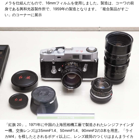
メラを仕組んだもので、16mmフィルムを使用しました。製造は、コーワの前
身である興和光器製作所で、1959年の製造となります。「複合製品がすご
い」のコーナーに展示
「紅旗 20」。1971年に中国の上海照相機工厰で製造されたレンジファインダ
ー機。交換レンズは35mmF1.4、50mmF1.4、90mmF2の3本を用意。「ライ
カM4」を模したとされるボディ以上に、レンズ鏡筒のつくりはまんまライカ