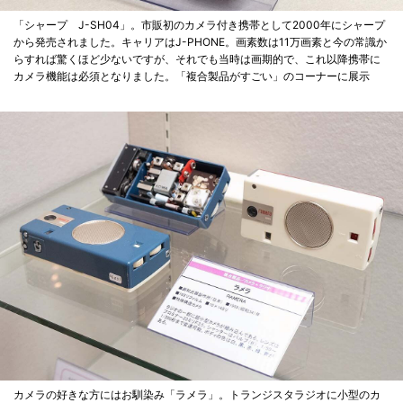
「シャープ J-SH04」。市販初のカメラ付き携帯として2000年にシャープ
から発売されました。キャリアはJ-PHONE。画素数は11万画素と今の常識か
らすれば驚くほど少ないですが、それでも当時は画期的で、これ以降携帯に
カメラ機能は必須となりました。「複合製品がすごい」のコーナーに展示
カメラの好きな方にはお馴染み「ラメラ」。トランジスタラジオに小型のカ