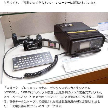
と同じです。「海外のカメラもすごい」のコーナーに展示されています
「コダック プロフェッショナル デジタルスチルカメラシステム
DCS100」。1991年にコダックが製造した世界初のレンズ交換式デジタルカ
メラ。ベースとなったカメラはニコンF3。130万画素のCCDを搭載し、撮影
後、画像データはケーブルで接続された電送装置兼用のHDに記録されまし
た。「先端技術がすごい」のコーナーに展示