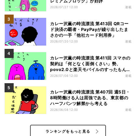
レミアムブロック」が好評
2026/07/27 12:00
連載
カレー沢薫の時流漂流 第413回 QRコー
ド決済の覇者・PayPayが繰り出したま
さかの一手「他社カード利用券」
2026/07/20 12:00
連載
カレー沢薫の時流漂流 第411回 スマホの
契約は「何となく面倒くさい」勢、
povo2.0と楽天モバイルのすったもんだ
を眺める
2026/07/06 12:00
連載
カレー沢薫の時流漂流 第407回 週5日・
8時間働ける人は屈強である、東京都の
ハーフパンツ解禁から考える
2026/06/08 12:00
連載
ランキングをもっと見る