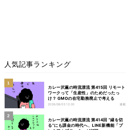
人気記事ランキング
カレー沢薫の時流漂流 第415回 リモート
ワークって「生産性」のためだったっ
け？ GMOの在宅勤務廃止で考える
2026/08/03 12:00
連載
カレー沢薫の時流漂流 第414回 “縁を切
る”にも課金の時代へ、LINE新機能「プ