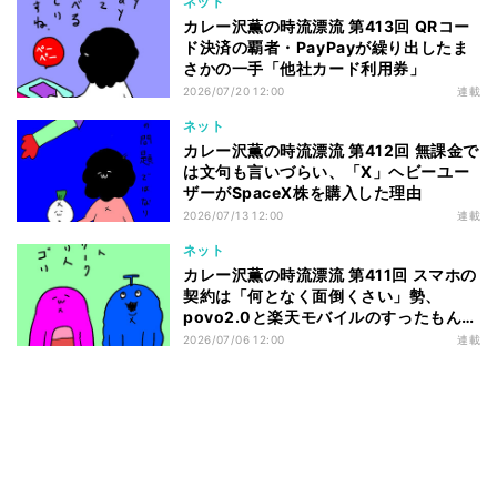
ネット
カレー沢薫の時流漂流 第413回 QRコー
ド決済の覇者・PayPayが繰り出したま
さかの一手「他社カード利用券」
2026/07/20 12:00
連載
ネット
カレー沢薫の時流漂流 第412回 無課金で
は文句も言いづらい、「X」ヘビーユー
ザーがSpaceX株を購入した理由
2026/07/13 12:00
連載
ネット
カレー沢薫の時流漂流 第411回 スマホの
契約は「何となく面倒くさい」勢、
povo2.0と楽天モバイルのすったもんだ
を眺める
2026/07/06 12:00
連載