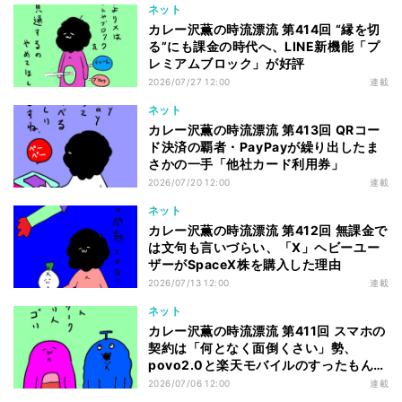
ネット
カレー沢薫の時流漂流 第414回 “縁を切
る”にも課金の時代へ、LINE新機能「プ
レミアムブロック」が好評
2026/07/27 12:00
連載
ネット
カレー沢薫の時流漂流 第413回 QRコー
ド決済の覇者・PayPayが繰り出したま
さかの一手「他社カード利用券」
2026/07/20 12:00
連載
ネット
カレー沢薫の時流漂流 第412回 無課金で
は文句も言いづらい、「X」ヘビーユー
ザーがSpaceX株を購入した理由
2026/07/13 12:00
連載
ネット
カレー沢薫の時流漂流 第411回 スマホの
契約は「何となく面倒くさい」勢、
povo2.0と楽天モバイルのすったもんだ
を眺める
2026/07/06 12:00
連載