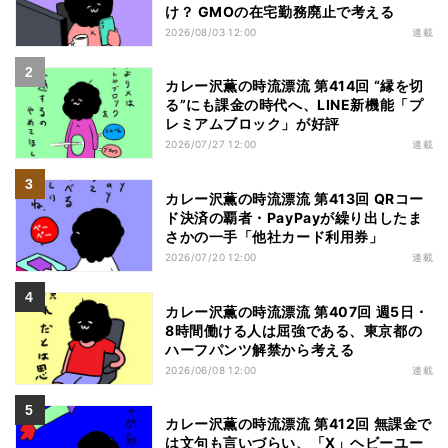
け？ GMOの在宅勤務廃止で考える
2026/08/03 12:00
連載
カレー沢薫の時流漂流 第414回 “縁を切
る”にも課金の時代へ、LINE新機能「プ
レミアムブロック」が好評
2026/07/27 12:00
連載
カレー沢薫の時流漂流 第413回 QRコー
ド決済の覇者・PayPayが繰り出したま
さかの一手「他社カード利用券」
2026/07/20 12:00
連載
カレー沢薫の時流漂流 第407回 週5日・
8時間働ける人は屈強である、東京都の
ハーフパンツ解禁から考える
2026/06/08 12:00
連載
カレー沢薫の時流漂流 第412回 無課金で
は文句も言いづらい、「X」ヘビーユー