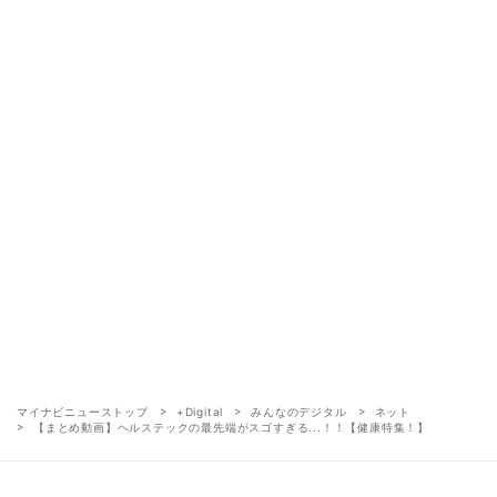
マイナビニューストップ
+Digital
みんなのデジタル
ネット
【まとめ動画】ヘルステックの最先端がスゴすぎる...！！【健康特集！】