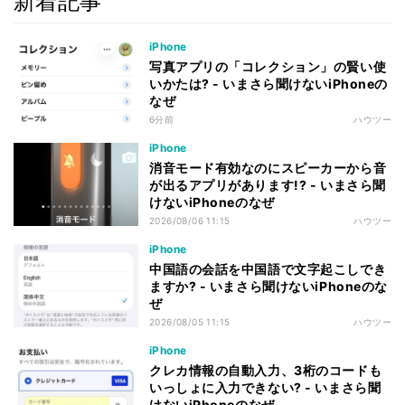
新着記事
iPhone
写真アプリの「コレクション」の賢い使
いかたは? - いまさら聞けないiPhoneの
なぜ
6分前
ハウツー
iPhone
消音モード有効なのにスピーカーから音
が出るアプリがあります!? - いまさら聞
けないiPhoneのなぜ
2026/08/06 11:15
ハウツー
iPhone
中国語の会話を中国語で文字起こしでき
ますか? - いまさら聞けないiPhoneのな
ぜ
2026/08/05 11:15
ハウツー
iPhone
クレカ情報の自動入力、3桁のコードも
いっしょに入力できない? - いまさら聞
けないiPhoneのなぜ