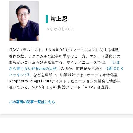
海上忍
うなかみしのぶ
IT/AVコラムニスト。UNIX系OSやスマートフォンに関する連載・
著作多数。テクニカルな記事を手がける一方、エントリ層向けの
柔らかいコラムも好み執筆する。マイナビニュースでは、
「いま
さら聞けないiPhoneのなぜ」
のほか、前世紀から続く
「(新)OS X
ハッキング!」
などを連載中。執筆以外では、オーディオ特化型
Raspberry Pi向けLinuxディストリビューションの開発に情熱を
注いでいる。2012年よりAV機器アワード「VGP」審査員。
この著者の記事一覧はこちら