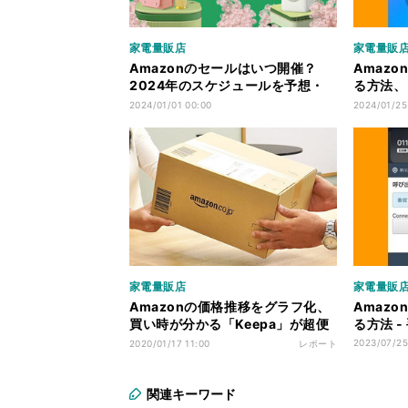
家電量販店
家電量販
Amazonのセールはいつ開催？
Amaz
2024年のスケジュールを予想・
る方法、
速報
用不可に
2024/01/01 00:00
2024/01/25
家電量販店
家電量販
Amazonの価格推移をグラフ化、
Amaz
買い時が分かる「Keepa」が超便
る方法 
利！
2023/07/25
2020/01/17 11:00
レポート
関連キーワード