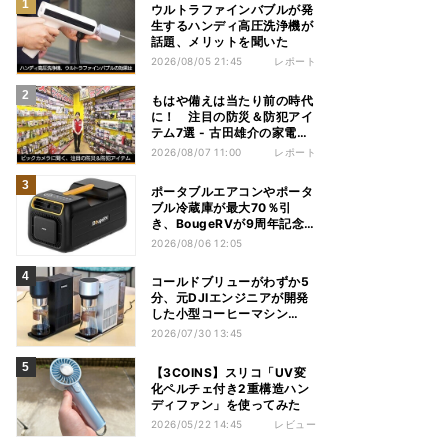
ウルトラファインバブルが発
生するハンディ高圧洗浄機が
話題、メリットを聞いた
2026/08/05 21:45
レポート
もはや備えは当たり前の時代
に！ 注目の防災＆防犯アイ
テム7選 - 古田雄介の家電ト
レンド通信
2026/08/07 11:00
レポート
ポータブルエアコンやポータ
ブル冷蔵庫が最大70％引
き、BougeRVが9周年記念
セール
2026/08/06 12:05
コールドブリューがわずか5
分、元DJIエンジニアが開発
した小型コーヒーマシン
「Brezi」
2026/07/30 13:45
【3COINS】スリコ「UV変
化ペルチェ付き2重構造ハン
ディファン」を使ってみた
2026/05/22 14:45
レビュー