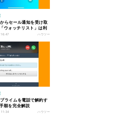
店
onからセール通知を受け取
「ウォッチリスト」は利
 16:47
ハウツー
店
onプライムを電話で解約す
- 手順を完全解説
 11:34
ハウツー