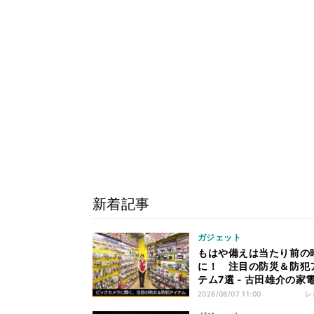
新着記事
ガジェット
もはや備えは当たり前の
に！ 注目の防災＆防犯
テム7選 - 古田雄介の家
レンド通信
2026/08/07 11:00
レ