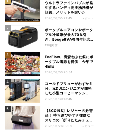
ウルトラファインバブルが発
生するハンディ高圧洗浄機が
話題、メリットを聞いた
2026/08/05 21:45
レポート
ポータブルエアコンやポータ
ブル冷蔵庫が最大70％引
き、BougeRVが9周年記念
セール
19時間前
EcoFlow、青森ねぶた祭にポ
ータブル電源を提供 今年で
4回目
2026/08/03 20:54
コールドブリューがわずか5
分、元DJIエンジニアが開発
した小型コーヒーマシン
「Brezi」
2026/07/30 13:45
【3COINS】レジャーの必需
品！ 持ち運びやすさ抜群な
スリコの「折りたたみチェ
ア」を使ってみた
2026/07/26 09:09
レビュー