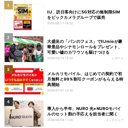
IIJ、訪日客向けに5G対応の無制限SIM
をビックカメラグループで販売
2026/06/17 18:52
大盛況の「パンのフェス」でIIJmioが豪
華景品やシナモンロールをプレゼント、
可愛い嘘のカワウソも駆けつける
2026/03/19 15:52
レポート
メルカリモバイル、はじめての契約で初
月無料と99％割引クーポンがもらえる特
典開始
2026/07/01 14:42
導入から半年、NURO 光×NUROモバイ
ルのセット割の手応えを担当者に聞く
2026/04/08 11:00
インタビュー