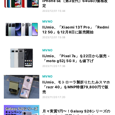
iPhone SE（第3世代）64GBの価格改
定
2023/12/01 15:44
MVNO
IIJmio、「Xiaomi 13T Pro」「Redmi
12 5G」を12月8日に販売開始
2023/12/01 15:08
MVNO
IIJmio、「Pixel 7a」を22日から販売 -
「moto g52j 5G II」も値下げ
2023/11/20 17:36
MVNO
IIJmio、モトローラ製折りたたみスマホ
「razr 40」をMNP特価79,800円で販
売
2023/11/20 17:20
月々実質1円〜！Galaxy S26シリーズの