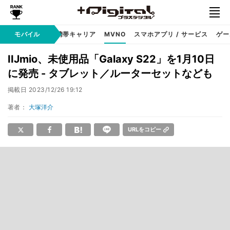
hone
モバイル
Android
携帯キャリア
MVNO
スマホアプリ / サービス
ゲー
IIJmio、未使用品「Galaxy S22」を1月10日
に発売 - タブレット／ルーターセットなども
掲載日
2023/12/26 19:12
著者：
大塚洋介
URLをコピー