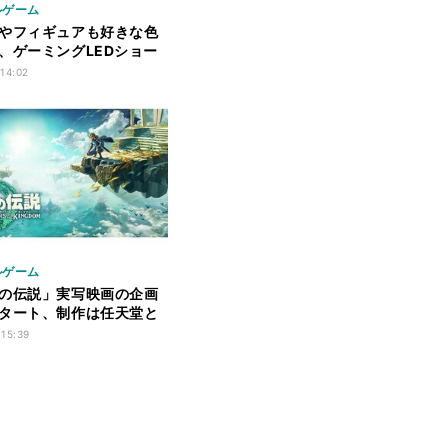
ルゲーム
やフィギュアも好きな色
、ゲーミングLEDショー
 14:02
ルゲーム
の伝説」実写映画の企画
タート、制作は任天堂と
oductions
 15:39