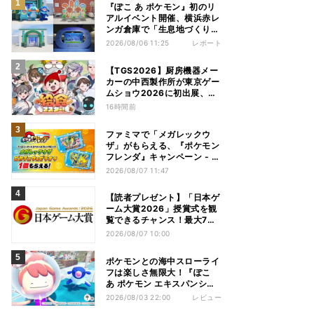
『ぽこ あ ポケモン』初のリ
アルイベント開催、横浜赤レ
ンガ倉庫で「生息地づくり」
を体験してきた
2026/08/06 11:25
レポート
【TGS2026】厨房機器メー
カーの中西製作所が東京ゲー
ムショウ2026に初出展、新
作ARGなど披露
16時間前
ファミマで「メガレックウ
ザ」がもらえる、『ポケモン
フレンダ』キャンペーン - 8
月11日から
2026/08/07 11:47
【読者プレゼント】「日本ゲ
ーム大賞2026」授賞式を観
覧できるチャンス！最大7組
14名様
2026/08/07 10:00
ポケモンとの海中スローライ
フは楽しさ無限大！『ぽこ
あ ポケモン エキスパンショ
ンパス』を先行プレイ
2026/08/03 22:00
レビュー