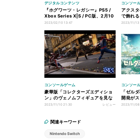
デジタルコンテンツ
コンソー
『ホグワーツ・レガシー』PS5 /
アクスタ
Xbox Series X|S / PC版、2月10
で飾れる
日に発売
ケース
2023/02/10 13:47
2023/11/13
コンソールゲーム
コンソー
豪華版「コレクターズエディショ
「ゼルダ
ン」のヴェノムフィギュアを見な
開発がス
がら『スパイダーマン2』をプレイ
Arad Pr
2023/11/10 21:30
レビュー
2023/11/08
関連キーワード
Nintendo Switch