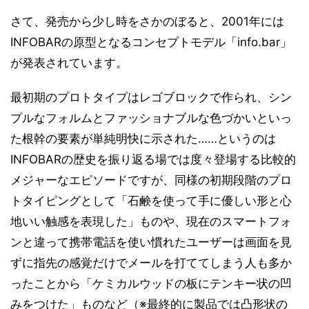
さて、発売から少し時をさかのぼると、2001年には
INFOBARの原型となるコンセプトモデル「info.bar」
が発表されています。
最初期のプロトタイプはレゴブロックで作られ、シン
プルなフォルムとファッショナブルな色づかいといっ
た根幹の要素が単純明快に示された……というのは
INFOBARの歴史を振り返る場では度々登場する比較的
メジャーなエピソードですが、同様の初期段階のプロ
トタイピングとして「石鹸を使って手に優しい形と心
地いい触感を表現した」ものや、現在のスマートフォ
ンと違って携帯電話を使い慣れたユーザーは画面を見
ずに指先の感覚だけでメールを打ててしまう人も多か
ったことから「ケミカルウッドの板にテンキー状の凹
みをつけた」ものなど（※最終的に製品では凸形状の