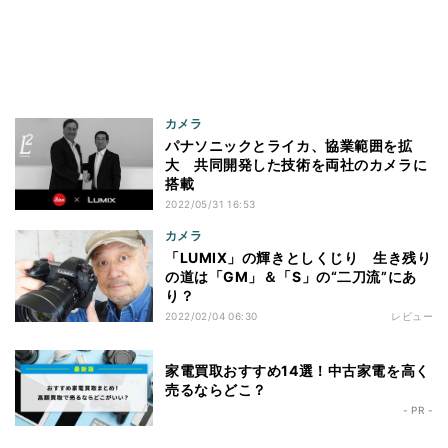
カメラ
パナソニックとライカ、協業範囲を拡
大 共同開発した技術を両社のカメラに
搭載
2022/05/31 16:53
カメラ
「LUMIX」の輝きとしくじり 生き残り
の道は「GM」＆「S」の“二刀流”にあ
り？
2022/02/04 06:30
レビュー
家電買取おすすめ14選！中古家電を高く
売るならどこ？
- PR -