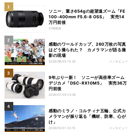
ソニー、重さ654gの超望遠ズーム「FE
100-400mm F5.6-8 OSS」 実売14
万円前後
21時間前
感動のワールドカップ、260万枚の写真
はどう撮られた？ カメラマンが語る撮
影の現場
2026/08/05 10:30
インタビュー
9年ぶり一新！ ソニーが高倍率ズーム
デジカメ「DSC-RX10M5」 実売36万
円前後
2026/07/09 23:06
感動のミラノ・コルティナ五輪、公式カ
メラマンが振り返る「機材、防寒、心が
け」
2026/03/31 23:15
インタビュー