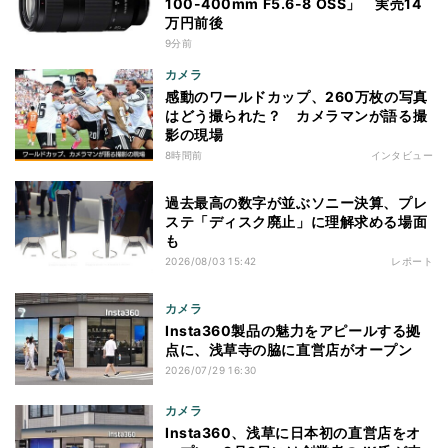
100-400mm F5.6-8 OSS」 実売14
万円前後
9分前
カメラ
感動のワールドカップ、260万枚の写真
はどう撮られた？ カメラマンが語る撮
影の現場
8時間前
インタビュー
過去最高の数字が並ぶソニー決算、プレ
ステ「ディスク廃止」に理解求める場面
も
2026/08/03 15:42
レポート
カメラ
Insta360製品の魅力をアピールする拠
点に、浅草寺の脇に直営店がオープン
2026/07/29 16:30
カメラ
Insta360、浅草に日本初の直営店をオ