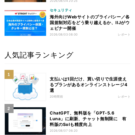
2026/08/04 20:25
セキュリティ
海外向けWebサイトのプライバシー／各
国規制対応をどう乗り越えるか、IIJがウ
ェビナー開催
2026/08/03 08:00
レポート
人気記事ランキング
支払いは1回だけ、買い切りで生涯使え
るプランがあるオンラインストレージ4
選
20時間前
レポート
ChatGPT、無料版を「GPT-5.6
Luna」に刷新、チャット無制限に 有
料版のSolも精度向上
2026/08/07 06:20