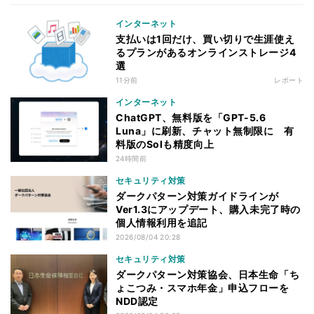
インターネット
支払いは1回だけ、買い切りで生涯使え
るプランがあるオンラインストレージ4
選
11分前
レポート
インターネット
ChatGPT、無料版を「GPT-5.6
Luna」に刷新、チャット無制限に 有
料版のSolも精度向上
24時間前
セキュリティ対策
ダークパターン対策ガイドラインが
Ver1.3にアップデート、購入未完了時の
個人情報利用を追記
2026/08/04 20:28
セキュリティ対策
ダークパターン対策協会、日本生命「ち
ょこつみ・スマホ年金」申込フローを
NDD認定