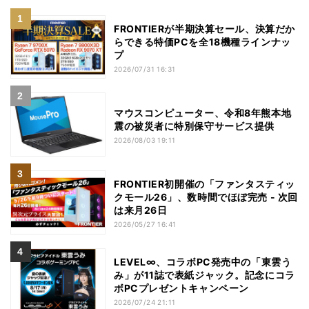
FRONTIERが半期決算セール、決算だか
らできる特価PCを全18機種ラインナッ
プ
2026/07/31 16:31
マウスコンピューター、令和8年熊本地
震の被災者に特別保守サービス提供
2026/08/03 19:11
FRONTIER初開催の「ファンタスティッ
クモール26」、数時間でほぼ完売 - 次回
は来月26日
2026/05/27 16:41
LEVEL∞、コラボPC発売中の「東雲う
み」が11誌で表紙ジャック。記念にコラ
ボPCプレゼントキャンペーン
2026/07/24 21:11