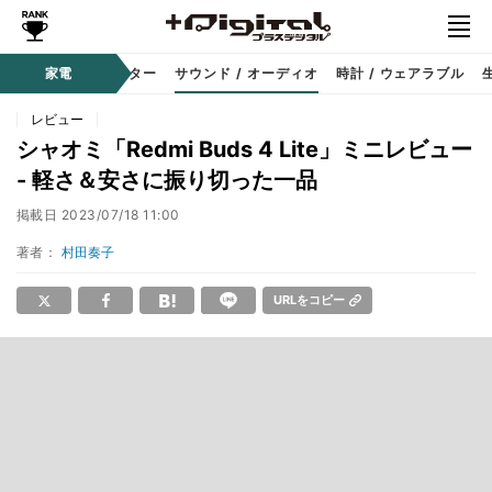
コーダー
家電
プロジェクター
サウンド / オーディオ
時計 / ウェアラブル
レビュー
シャオミ「Redmi Buds 4 Lite」ミニレビュー
- 軽さ＆安さに振り切った一品
掲載日
2023/07/18 11:00
著者：
村田奏子
URLをコピー