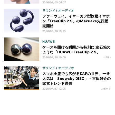
2026/08/05 06:57
サウンド / オーディオ
ファーウェイ、イヤーカフ型旗艦イヤホ
ン「FreeClip 2 S」のMakuake先行販
売開始
2026/07/30 19:45
HUAWEI
ケースを開ける瞬間から特別に 宝石箱の
ような「HUAWEI FreeClip 2 S」
2026/07/30 10:00
- PR -
サウンド / オーディオ
スマホ全盛でも広がるDAPの世界、一番
人気は「Snowsky DISC」 - 古田雄介の
家電トレンド通信
2026/07/27 12:05
レポート