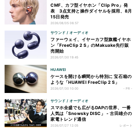
CMF、カフ型イヤホン「Clip Pro」発
表 3点支持と操作ダイヤルを採用、8月
15日発売
2026/08/05 06:57
サウンド / オーディオ
ファーウェイ、イヤーカフ型旗艦イヤホ
ン「FreeClip 2 S」のMakuake先行販
売開始
2026/07/30 19:45
HUAWEI
ケースを開ける瞬間から特別に 宝石箱の
ような「HUAWEI FreeClip 2 S」
2026/07/30 10:00
- PR -
サウンド / オーディオ
スマホ全盛でも広がるDAPの世界、一番
人気は「Snowsky DISC」 - 古田雄介の
家電トレンド通信
2026/07/27 12:05
レポート