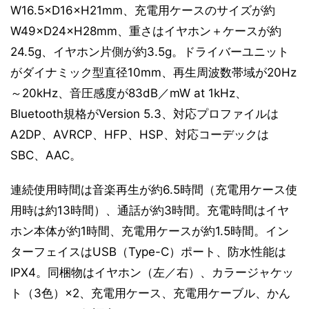
W16.5×D16×H21mm、充電用ケースのサイズが約
W49×D24×H28mm、重さはイヤホン＋ケースが約
24.5g、イヤホン片側が約3.5g。ドライバーユニット
がダイナミック型直径10mm、再生周波数帯域が20Hz
～20kHz、音圧感度が83dB／mW at 1kHz、
Bluetooth規格がVersion 5.3、対応プロファイルは
A2DP、AVRCP、HFP、HSP、対応コーデックは
SBC、AAC。
連続使用時間は音楽再生が約6.5時間（充電用ケース使
用時は約13時間）、通話が約3時間。充電時間はイヤ
ホン本体が約1時間、充電用ケースが約1.5時間。イン
ターフェイスはUSB（Type-C）ポート、防水性能は
IPX4。同梱物はイヤホン（左／右）、カラージャケッ
ト（3色）×2、充電用ケース、充電用ケーブル、かん