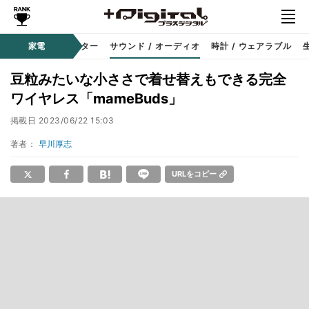
コーダー
家電
プロジェクター
サウンド / オーディオ
時計 / ウェアラブル
豆粒みたいな小ささで着せ替えもできる完全
ワイヤレス「mameBuds」
掲載日
2023/06/22 15:03
著者：
早川厚志
URLをコピー