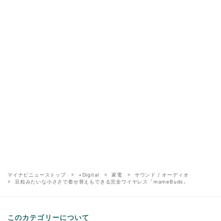
マイナビニューストップ
+Digital
家電
サウンド / オーディオ
豆粒みたいな小ささで着せ替えもできる完全ワイヤレス「mameBuds」
このカテゴリーについて