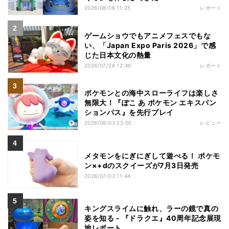
2026/08/06 11:25
レポート
ゲームショウでもアニメフェスでもな
い、「Japan Expo Paris 2026」で感
じた日本文化の熱量
2026/07/28 12:49
レポート
ポケモンとの海中スローライフは楽しさ
無限大！『ぽこ あ ポケモン エキスパン
ションパス』を先行プレイ
2026/08/03 22:00
レビュー
メタモンをにぎにぎして遊べる！ ポケモ
ン×+dのスクイーズが7月3日発売
2026/07/03 11:44
キングスライムに触れ、ラーの鏡で真の
姿を知る - 『ドラクエ』40周年記念展現
地レポート