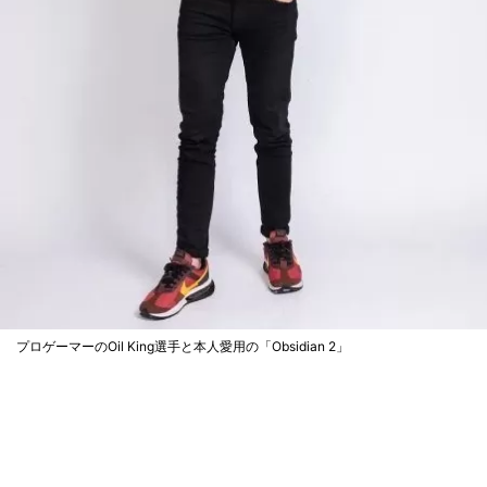
プロゲーマーのOil King選手と本人愛用の「Obsidian 2」