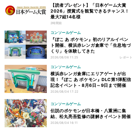
【読者プレゼント】「日本ゲーム大賞
2026」授賞式を観覧できるチャンス！
最大7組14名様
2時間前
コンソールゲーム
『ぽこ あ ポケモン』初のリアルイベン
ト開催、横浜赤レンガ倉庫で「生息地づ
くり」を体験してきた
2026/08/06 11:25
レポート
コンソールゲーム
横浜赤レンガ倉庫にエリアゲートが出
現！『ぽこ あ ポケモン』DLC第1弾配信
記念イベント - 8月6日～9日まで開催
2026/08/04 17:22
コンソールゲーム
伝説のポケモンが日本橋・八重洲に集
結、松丸亮吾監修の謎解きイベント開催
2026/08/04 16:11