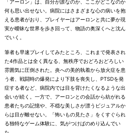
「アーロン」は、自分が誰なのか、ここがどこなのか
何も思い出せない。病院にはさまざまな心の病いを抱
える患者がおり、プレイヤーはアーロンと共に夢か現
実か曖昧な世界を歩き回って、物語の奥深くへと沈ん
でいく。
筆者も早速プレイしてみたところ、これまで発表され
た4作品とは全く異なる、無秩序でおどろおどろしい
雰囲気に圧倒された。炎への美的執着から放火症を患
う者、戦闘時の爆発により下肢を喪失し、PTSDを発
症する者など、病院内では目を背けたくなるような出
会いが続く。一方で、アーロンとの会話から紡がれる
患者たちの記憶や、不穏な美しさが漂うビジュアルか
らは目が離せない。「怖いもの見たさ」をくすぐられ
る独特なゲーム体験に、気がつけばのめり込んでい
た。