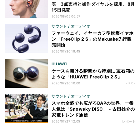
表 3点支持と操作ダイヤルを採用、8月
15日発売
2026/08/05 06:57
サウンド / オーディオ
ファーウェイ、イヤーカフ型旗艦イヤホ
ン「FreeClip 2 S」のMakuake先行販
売開始
2026/07/30 19:45
HUAWEI
ケースを開ける瞬間から特別に 宝石箱の
ような「HUAWEI FreeClip 2 S」
2026/07/30 10:00
- PR -
サウンド / オーディオ
スマホ全盛でも広がるDAPの世界、一番
人気は「Snowsky DISC」 - 古田雄介の
家電トレンド通信
2026/07/27 12:05
レポート