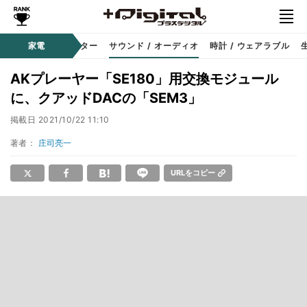
コーダー
家電
プロジェクター
サウンド / オーディオ
時計 / ウェアラブル
AKプレーヤー「SE180」用交換モジュール
に、クアッドDACの「SEM3」
掲載日
2021/10/22 11:10
著者：
庄司亮一
URLをコピー