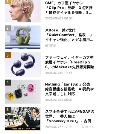
CMF、カフ型イヤホン
「Clip Pro」発表 3点支持
と操作ダイヤルを採用、8月
15日発売
2026/08/05 06:57
米Bose、第2世代
「QuietComfort」発表 ノ
イキャン強化、メガネ着用時
の低下を抑制
6時間前
ファーウェイ、イヤーカフ型
旗艦イヤホン「FreeClip 2
S」のMakuake先行販売開始
2026/07/30 19:45
Nothing「Ear (3a)」発売
録音機能を新搭載、AI要約や
文字起こしに対応
2026/07/08 05:31
スマホ全盛でも広がるDAPの
世界、一番人気は
「Snowsky DISC」 - 古田
雄介の家電トレンド通信
2026/07/27 12:05
レポート