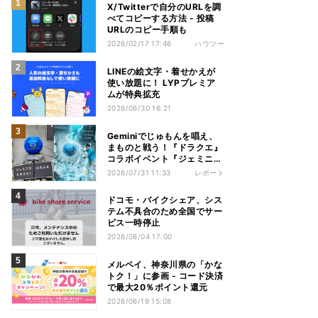
X/Twitterで自分のURLを調
べてコピーする方法 - 投稿
URLのコピー手順も
2026/02/17 17:46
ハウツー
LINEの絵文字・着せかえが
使い放題に！ LYPプレミア
ムが特典拡充
2026/06/30 16:21
Geminiでじゅもんを唱え、
まものと戦う！『ドラクエ』
コラボイベント『ジェミニク
エスト』を体験してきた
2026/07/31 11:33
レポート
ドコモ・バイクシェア、シス
テム不具合のため全国でサー
ビス一時停止
2026/08/04 17:00
メルペイ、神奈川県の「かな
トク！」に参画 - コード決済
で最大20％ポイント還元
2026/06/19 15:08