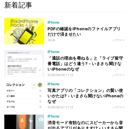
新着記事
iPhone
PDFの確認をiPhoneのファイルアプリ
だけで済ませたい
3分前
ハウツー
iPhone
「通話の理由を尋ねる」と「ライブ留守
番電話」はどう違う? - いまさら聞けな
いiPhoneのなぜ
2026/08/08 11:15
ハウツー
iPhone
写真アプリの「コレクション」の賢い使
いかたは? - いまさら聞けないiPhoneの
なぜ
2026/08/07 11:15
ハウツー
iPhone
消音モード有効なのにスピーカーから音
が出るアプリがあります!? - いまさら聞