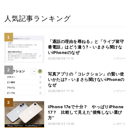
人気記事ランキング
「通話の理由を尋ねる」と「ライブ留守
番電話」はどう違う? - いまさら聞けな
いiPhoneのなぜ
2026/08/08 11:15
ハウツー
写真アプリの「コレクション」の賢い使
いかたは? - いまさら聞けないiPhoneの
なぜ
2026/08/07 11:15
ハウツー
iPhone 17eで十分？ やっぱりiPhone
17？ 比較して見えた“後悔しない選び
方”
2026/05/22 14:00
レポート