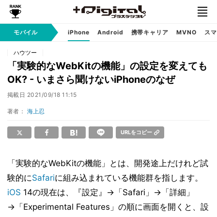
モバイル
iPhone
Android
携帯キャリア
MVNO
スマ
ハウツー
「実験的なWebKitの機能」の設定を変えても
OK? - いまさら聞けないiPhoneのなぜ
掲載日
2021/09/18 11:15
著者：
海上忍
URLをコピー
「実験的なWebKitの機能」とは、開発途上だけれど試
験的に
Safari
に組み込まれている機能群を指します。
iOS
14の現在は、『設定』→「Safari」→「詳細」
→「Experimental Features」の順に画面を開くと、設