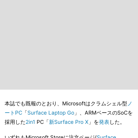
本誌でも既報のとおり、Microsoftはクラムシェル型
ノ
ートPC
「
Surface Laptop Go
」、ARMベースのSoCを
採用した
2in1
PC「
新Surface Pro X
」を
発表
した。
いずれもMicrosoft Storeに注文ページ(
Surface