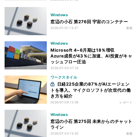
Windows
窓辺の小石 第276回 宇宙のコンテナー
2026/07/31 13:27
連載
Windows
Microsoft 4~6月期は18％増収
Azure成長が43％に加速、AI投資がキャ
ッシュフロー圧迫
2026/07/30 07:25
ワークスタイル
日経225企業の87％がAIエージェン
トを導入。マイクロソフトが次世代の働
き方を紹介
2026/07/28 12:08
レポート
Windows
窓辺の小石 第275回 未来からのチャット
ライン
2026/07/24 15:50
連載