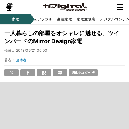
オーディオ
家電
時計 / ウェアラブル
生活家電
家電量販店
デジタルコンテ
一人暮らしの部屋をオシャレに魅せる、ツイ
ンバードのMirror Design家電
掲載日
2019/08/21 06:00
著者：
倉本春
URLをコピー