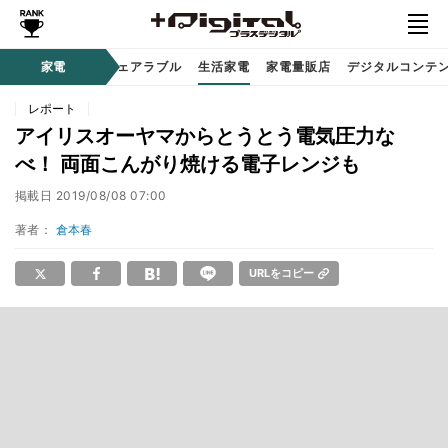
オーディオ
家電
時計 / ウェアラブル
生活家電
家電量販店
デジタルコンテ
レポート
アイリスオーヤマからとうとう電気圧力な
べ！ 両面こんがり焼ける電子レンジも
掲載日
2019/08/08 07:00
著者：
倉本春
URLをコピー