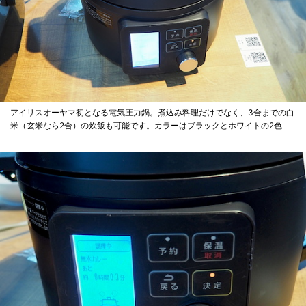
アイリスオーヤマ初となる電気圧力鍋。煮込み料理だけでなく、3合までの白
米（玄米なら2合）の炊飯も可能です。カラーはブラックとホワイトの2色