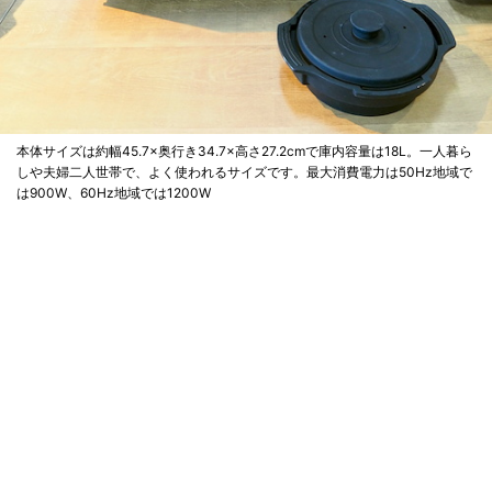
本体サイズは約幅45.7×奥行き34.7×高さ27.2cmで庫内容量は18L。一人暮ら
しや夫婦二人世帯で、よく使われるサイズです。最大消費電力は50Hz地域で
は900W、60Hz地域では1200W