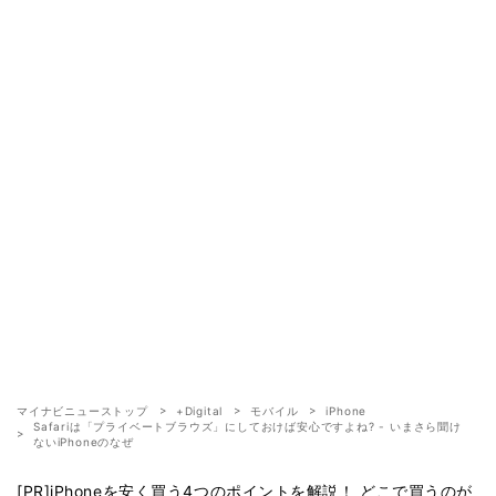
マイナビニューストップ
+Digital
モバイル
iPhone
Safariは「プライベートブラウズ」にしておけば安心ですよね? - いまさら聞け
ないiPhoneのなぜ
[PR]iPhoneを安く買う4つのポイントを解説！ どこで買うのが