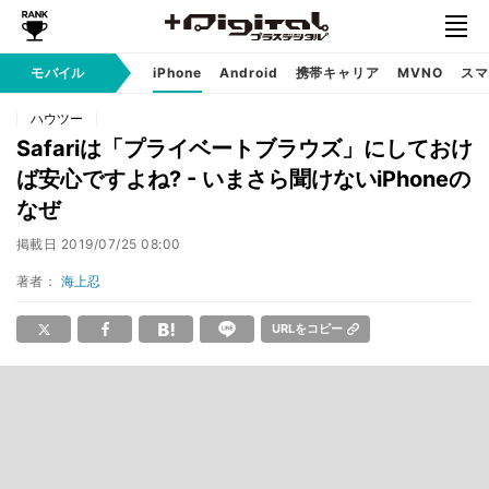
モバイル
iPhone
Android
携帯キャリア
MVNO
スマ
ハウツー
Safariは「プライベートブラウズ」にしておけ
ば安心ですよね? - いまさら聞けないiPhoneの
なぜ
掲載日
2019/07/25 08:00
著者：
海上忍
URLをコピー