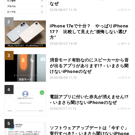
なぜ
2026/08/07 11:15
ハウツー
iPhone 17eで十分？ やっぱりiPhone
17？ 比較して見えた“後悔しない選び
方”
2026/05/22 14:00
レポート
消音モード有効なのにスピーカーから音
が出るアプリがあります!? - いまさら聞
けないiPhoneのなぜ
2026/08/06 11:15
ハウツー
電話アプリに付いた赤丸が消えません!?
- いまさら聞けないiPhoneのなぜ
2026/07/17 11:15
ハウツー
ソフトウェアアップデートは「今すぐ」
実行すべき? - いまさら聞けないiPhone