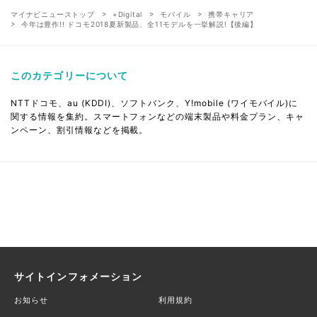
マイナビニューストップ
+Digital
モバイル
携帯キャリア
今年は豊作!! ドコモ2018夏新製品、全11モデルを一挙解説!【後編】
このカテゴリーについて
NTTドコモ、au (KDDI)、ソフトバンク、Y!mobile (ワイモバイル)に
関する情報を集約。スマートフォンなどの端末製品や料金プラン、キャ
ンペーン、割引情報などを掲載。
サイトインフォメーション
お知らせ
利用規約