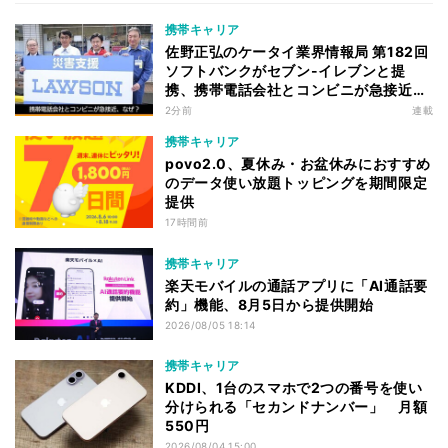
携帯キャリア
佐野正弘のケータイ業界情報局 第182回
ソフトバンクがセブン-イレブンと提
携、携帯電話会社とコンビニが急接近す
る理由は
2分前
連載
携帯キャリア
povo2.0、夏休み・お盆休みにおすすめ
のデータ使い放題トッピングを期間限定
提供
17時間前
携帯キャリア
楽天モバイルの通話アプリに「AI通話要
約」機能、8月5日から提供開始
2026/08/05 18:14
携帯キャリア
KDDI、1台のスマホで2つの番号を使い
分けられる「セカンドナンバー」 月額
550円
2026/08/04 15:00