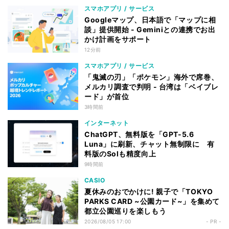
スマホアプリ / サービス
Googleマップ、日本語で「マップに相
談」提供開始 - Geminiとの連携でお出
かけ計画をサポート
12分前
スマホアプリ / サービス
「鬼滅の刃」「ポケモン」海外で席巻、
メルカリ調査で判明 - 台湾は「ベイブレ
ード」が首位
3時間前
インターネット
ChatGPT、無料版を「GPT-5.6
Luna」に刷新、チャット無制限に 有
料版のSolも精度向上
9時間前
CASIO
夏休みのおでかけに! 親子で「TOKYO
PARKS CARD ~公園カード~」を集めて
都立公園巡りを楽しもう
2026/08/05 17:00
- PR -