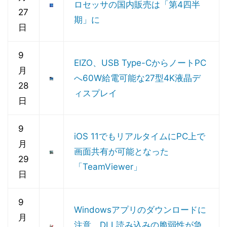
ロセッサの国内販売は「第4四半
27
期」に
日
9
EIZO、USB Type-CからノートPC
月
へ60W給電可能な27型4K液晶デ
28
ィスプレイ
日
9
iOS 11でもリアルタイムにPC上で
月
画面共有が可能となった
29
「TeamViewer」
日
9
Windowsアプリのダウンロードに
月
注意、DLL読み込みの脆弱性が急