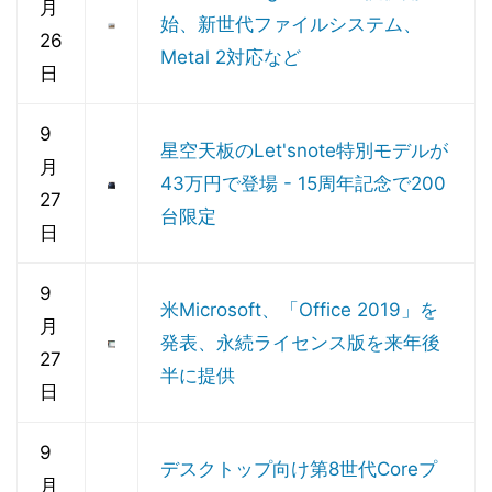
月
始、新世代ファイルシステム、
26
Metal 2対応など
日
9
星空天板のLet'snote特別モデルが
月
43万円で登場 - 15周年記念で200
27
台限定
日
9
米Microsoft、「Office 2019」を
月
発表、永続ライセンス版を来年後
27
半に提供
日
9
デスクトップ向け第8世代Coreプ
月