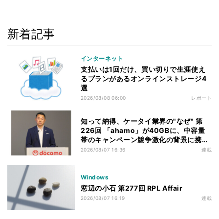
新着記事
インターネット
支払いは1回だけ、買い切りで生涯使え
るプランがあるオンラインストレージ4
選
2026/08/08 06:00
レポート
知って納得、ケータイ業界の"なぜ" 第
226回 「ahamo」が40GBに、中容量
帯のキャンペーン競争激化の背景に携帯
各社の“迷い”あり
2026/08/07 16:36
連載
Windows
窓辺の小石 第277回 RPL Affair
2026/08/07 16:19
連載