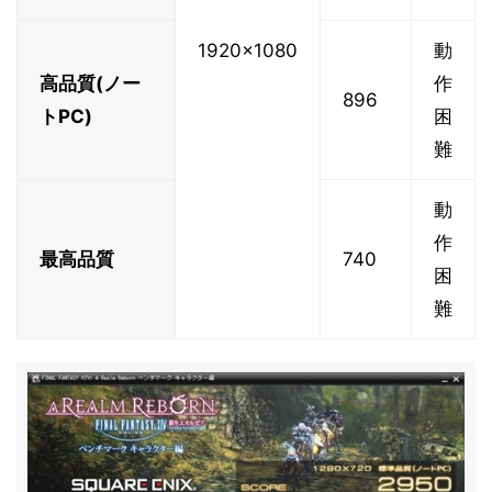
1920x1080
動
高品質(ノー
作
896
トPC)
困
難
動
作
最高品質
740
困
難