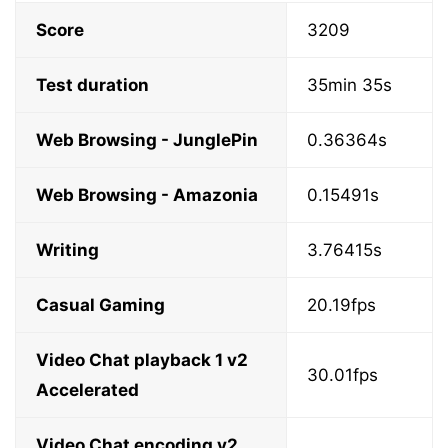
Score
3209
Test duration
35min 35s
Web Browsing - JunglePin
0.36364s
Web Browsing - Amazonia
0.15491s
Writing
3.76415s
Casual Gaming
20.19fps
Video Chat playback 1 v2
30.01fps
Accelerated
Video Chat encoding v2