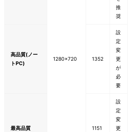
推
奨
設
定
変
高品質(ノー
1280x720
1352
更
トPC)
が
必
要
設
定
変
最高品質
1151
更