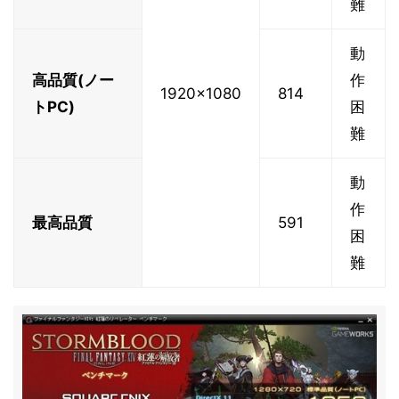
難
動
高品質(ノー
作
1920x1080
814
トPC)
困
難
動
作
最高品質
591
困
難