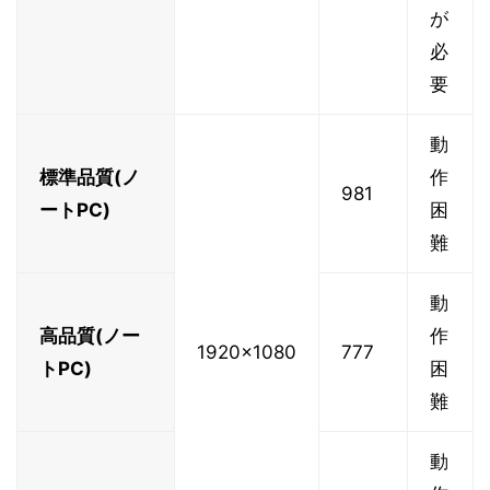
が
必
要
動
標準品質(ノ
作
981
ートPC)
困
難
動
高品質(ノー
作
1920x1080
777
トPC)
困
難
動