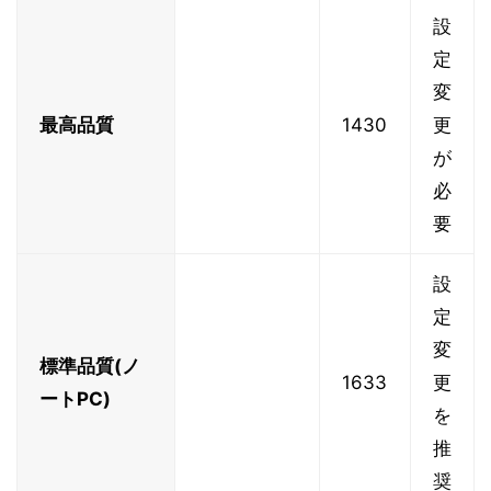
設
定
変
最高品質
1430
更
が
必
要
設
定
変
標準品質(ノ
1633
更
ートPC)
を
推
奨