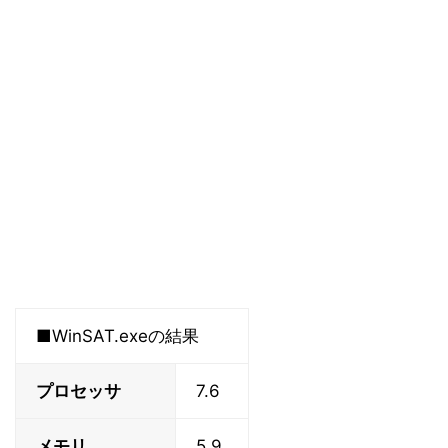
■WinSAT.exeの結果
プロセッサ
7.6
メモリ
5.9