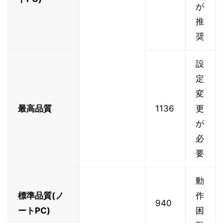
が
推
奨
設
定
変
最高品質
1136
更
が
必
要
動
標準品質(ノ
作
940
ートPC)
困