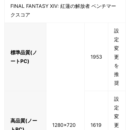
FINAL FANTASY XIV: 紅蓮の解放者 ベンチマー
クスコア
設
定
変
標準品質(ノ
1953
更
ートPC)
を
推
奨
設
定
変
高品質(ノー
1280x720
1619
更
トPC)