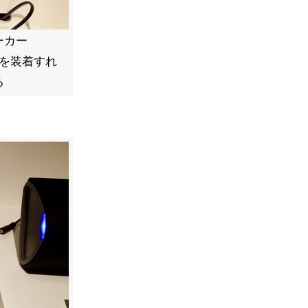
ーカー
クを装着すれ
る