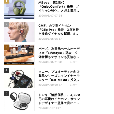
米Bose、第2世代
「QuietComfort」発表 ノ
イキャン強化、メガネ着用時
の低下を抑制
2026/08/07 07:34
CMF、カフ型イヤホン
「Clip Pro」発表 3点支持
と操作ダイヤルを採用、8月
15日発売
2026/08/05 06:57
ボーズ、次世代ホームオーデ
ィオ「Lifestyle」発表 立
体音響もデザインも妥協な
し！
2026/05/05 21:00
レポート
ソニー、プロオーディオ向け
製品シリーズにインイヤーモ
ニター「IER-M500」投入。
実機を聴いてきた
2026/07/09 09:57
レポート
ドンキ「情熱価格」、4,399
円の耳掛けイヤホン - サウン
ドデザイナー監修で音にこだ
わり
2026/03/19 11:27