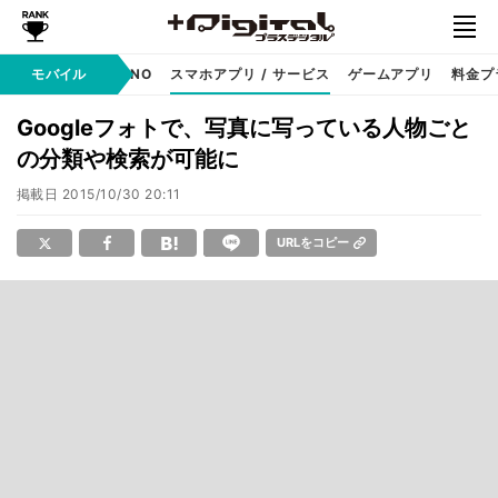
携帯キャリア
モバイル
MVNO
スマホアプリ / サービス
ゲームアプリ
料金プ
Googleフォトで、写真に写っている人物ごと
の分類や検索が可能に
掲載日
2015/10/30 20:11
URLをコピー