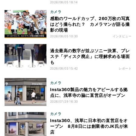
2026/08/05 18:14
カメラ
感動のワールドカップ、260万枚の写真
はどう撮られた？ カメラマンが語る撮
影の現場
2026/08/05 10:30
インタビュー
過去最高の数字が並ぶソニー決算、プレ
ステ「ディスク廃止」に理解求める場面
も
2026/08/03 15:42
レポート
カメラ
Insta360製品の魅力をアピールする拠
点に、浅草寺の脇に直営店がオープン
2026/07/29 16:30
カメラ
Insta360、浅草に日本初の直営店をオ
ープン 8月8日には創業者のJK氏が来
店