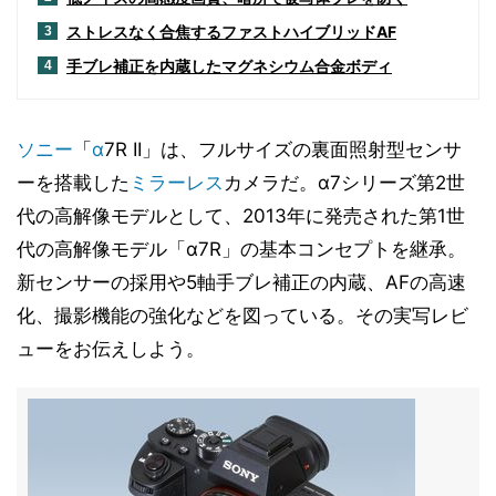
ストレスなく合焦するファストハイブリッドAF
3
手ブレ補正を内蔵したマグネシウム合金ボディ
4
ソニー
「
α
7R II」は、フルサイズの裏面照射型センサ
ーを搭載した
ミラーレス
カメラだ。α7シリーズ第2世
代の高解像モデルとして、2013年に発売された第1世
代の高解像モデル「α7R」の基本コンセプトを継承。
新センサーの採用や5軸手ブレ補正の内蔵、AFの高速
化、撮影機能の強化などを図っている。その実写レビ
ューをお伝えしよう。