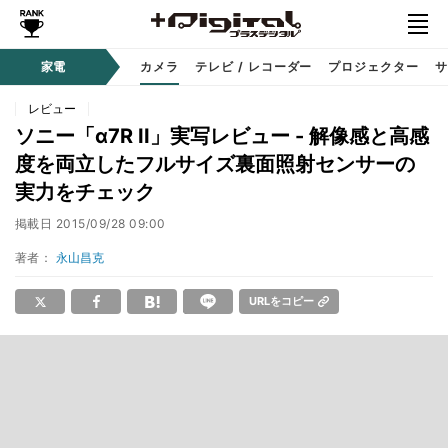
家電
カメラ
テレビ / レコーダー
プロジェクター
サ
レビュー
ソニー「α7R II」実写レビュー - 解像感と高感
度を両立したフルサイズ裏面照射センサーの
実力をチェック
掲載日
2015/09/28 09:00
著者：
永山昌克
URLをコピー