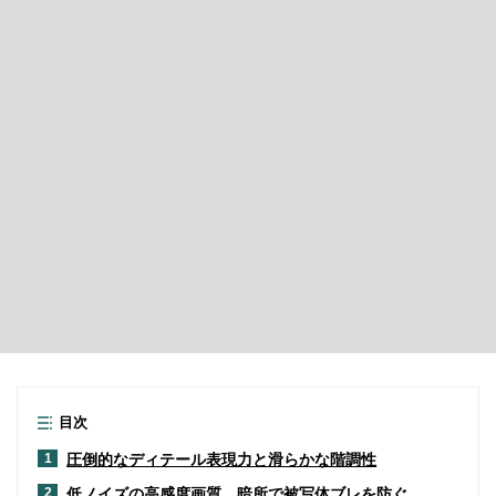
目次
圧倒的なディテール表現力と滑らかな階調性
1
低ノイズの高感度画質、暗所で被写体ブレを防ぐ
2