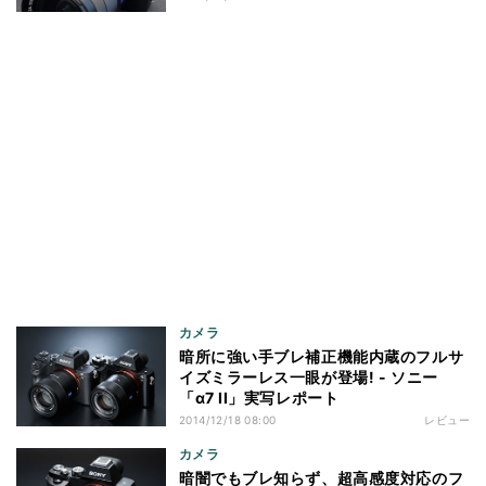
カメラ
暗所に強い手ブレ補正機能内蔵のフルサ
イズミラーレス一眼が登場! - ソニー
「α7 II」実写レポート
2014/12/18 08:00
レビュー
カメラ
暗闇でもブレ知らず、超高感度対応のフ