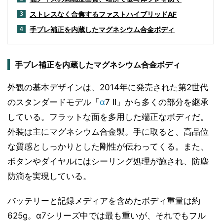
ストレスなく合焦するファストハイブリッドAF
3
手ブレ補正を内蔵したマグネシウム合金ボディ
4
手ブレ補正を内蔵したマグネシウム合金ボディ
外観の基本デザインは、2014年に発売された第2世代
のスタンダードモデル「
α
7 II」から多くの部分を継承
している。フラットな面を多用した端正なボディだ。
外装は主にマグネシウム合金製。手に取ると、高品位
な質感としっかりとした剛性が伝わってくる。また、
ボタンやダイヤルにはシーリング処理が施され、防塵
防滴を実現している。
バッテリーと記録メディアを含めたボディ重量は約
625g。α7シリーズ中では最も重いが、それでもフル