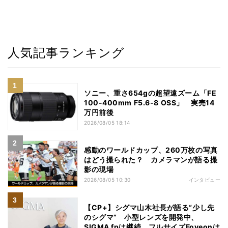
人気記事ランキング
ソニー、重さ654gの超望遠ズーム「FE
100-400mm F5.6-8 OSS」 実売14
万円前後
2026/08/05 18:14
感動のワールドカップ、260万枚の写真
はどう撮られた？ カメラマンが語る撮
影の現場
2026/08/05 10:30
インタビュー
【CP+】シグマ山木社長が語る“少し先
のシグマ” 小型レンズを開発中、
SIGMA fpは継続、フルサイズFoveonは