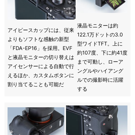
液晶モニターは約
アイピースカップには、従来
122.1万ドットの3.0
よりもソフトな感触の新型
型ワイドTFT。上に
「FDA-EP16」を採用。EVF
約107度、下に約41度
と液晶モニターの切り替えは
まで可動し、ローア
アイセンサーによる自動で行
ングルやハイアング
えるほか、カスタムボタンに
ルでの撮影時に活躍
割り当てることも可能だ
する