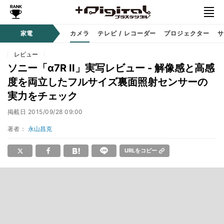
家電
カメラ
テレビ / レコーダー
プロジェクター
サ
レビュー
ソニー「α7R II」実写レビュー - 解像感と高感
度を両立したフルサイズ裏面照射センサーの
実力をチェック
掲載日
2015/09/28 09:00
著者：
永山昌克
URLをコピー