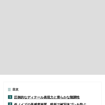
目次
圧倒的なディテール表現力と滑らかな階調性
1
低ノイズの高感度画質、暗所で被写体ブレを防ぐ
2