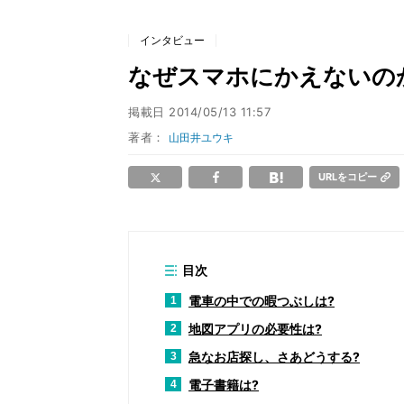
インタビュー
なぜスマホにかえないのか
掲載日
2014/05/13 11:57
著者：
山田井ユウキ
URLをコピー
目次
電車の中での暇つぶしは?
1
地図アプリの必要性は?
2
急なお店探し、さあどうする?
3
電子書籍は?
4