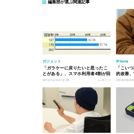
編集部が選ぶ関連記事
ガジェット
iPhone
「ガラケーに戻りたいと思ったこ
「こいつ
とがある」、スマホ利用者4割が回
的改善、"
答 - マイナビニュース調査
かさず落
2013/12/24 12:39
レポート
2014/03/05