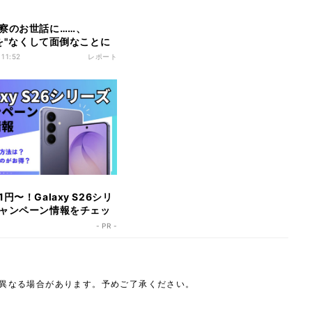
察のお世話に……、
neを"なくして面倒なことに
た!!"体験談
 11:52
レポート
円〜！Galaxy S26シリ
ャンペーン情報をチェッ
- PR -
は異なる場合があります。予めご了承ください。