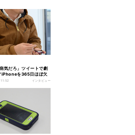
病気だろ」ツイートで劇
iPhoneを365日ほぼ欠
とす男"の今
 11:52
インタビュー