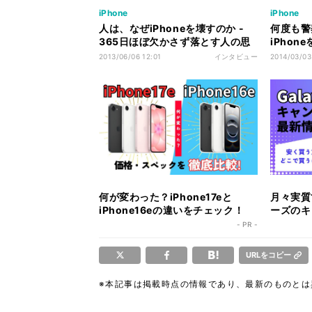
iPhone
iPhone
人は、なぜiPhoneを壊すのか -
何度も警
365日ほぼ欠かさず落とす人の思
iPho
考
なりまし
2013/06/06 12:01
インタビュー
2014/03/03
何が変わった？iPhone17eと
月々実質1
iPhone16eの違いをチェック！
ーズのキ
ク！
- PR -
URLをコピー
※本記事は掲載時点の情報であり、最新のものと