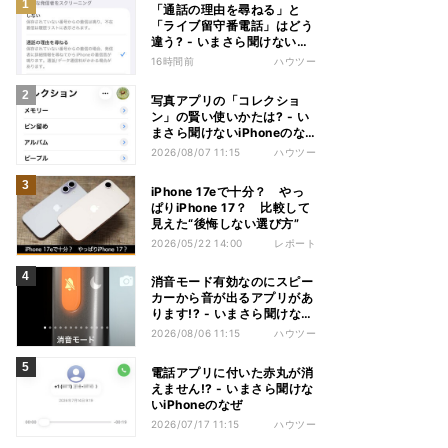
「通話の理由を尋ねる」と
「ライブ留守番電話」はどう
違う? - いまさら聞けない
iPhoneのなぜ
16時間前
ハウツー
写真アプリの「コレクショ
ン」の賢い使いかたは? - い
まさら聞けないiPhoneのな
ぜ
2026/08/07 11:15
ハウツー
iPhone 17eで十分？ やっ
ぱりiPhone 17？ 比較して
見えた“後悔しない選び方”
2026/05/22 14:00
レポート
消音モード有効なのにスピー
カーから音が出るアプリがあ
ります!? - いまさら聞けない
iPhoneのなぜ
2026/08/06 11:15
ハウツー
電話アプリに付いた赤丸が消
えません!? - いまさら聞けな
いiPhoneのなぜ
2026/07/17 11:15
ハウツー