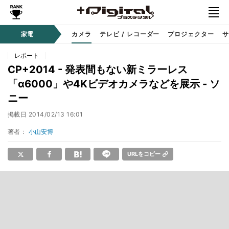
家電
カメラ
テレビ / レコーダー
プロジェクター
サ
レポート
CP+2014 - 発表間もない新ミラーレス
「α6000」や4Kビデオカメラなどを展示 - ソ
ニー
掲載日
2014/02/13 16:01
著者：
小山安博
URLをコピー