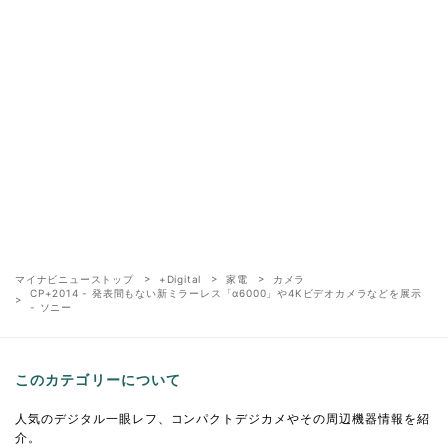
マイナビニューストップ
+Digital
家電
カメラ
CP+2014 - 発表間もない新ミラーレス「α6000」や4Kビデオカメラなどを展示
- ソニー
このカテゴリーについて
人気のデジタル一眼レフ、コンパクトデジカメやその周辺機器情報を紹
介。