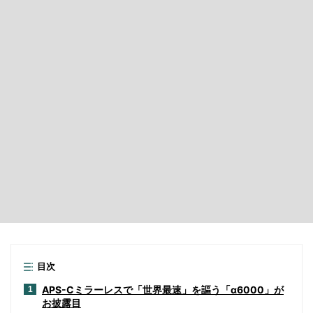
目次
APS-Cミラーレスで「世界最速」を謳う「α6000」が
1
お披露目