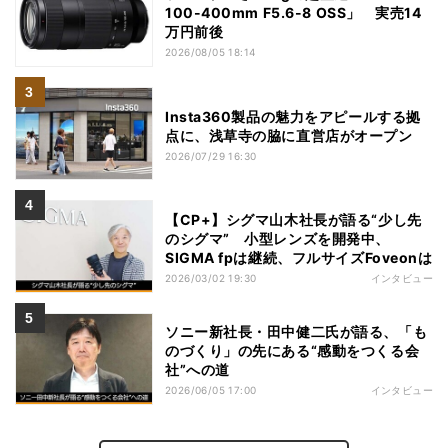
100-400mm F5.6-8 OSS」 実売14
万円前後
2026/08/05 18:14
Insta360製品の魅力をアピールする拠
点に、浅草寺の脇に直営店がオープン
2026/07/29 16:30
【CP+】シグマ山木社長が語る“少し先
のシグマ” 小型レンズを開発中、
SIGMA fpは継続、フルサイズFoveonは
2026/03/02 19:30
インタビュー
ソニー新社長・田中健二氏が語る、「も
のづくり」の先にある“感動をつくる会
社”への道
2026/06/05 17:00
インタビュー