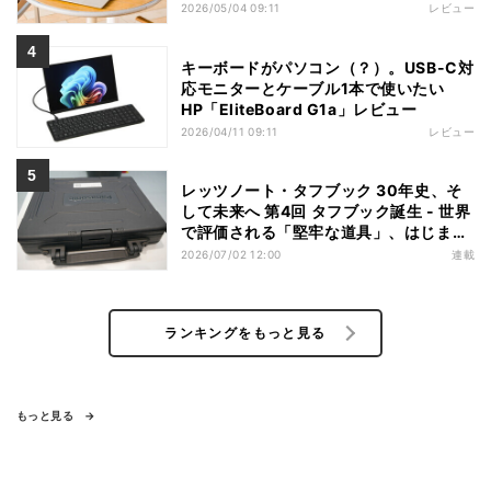
ートPC
2026/05/04 09:11
レビュー
キーボードがパソコン（？）。USB-C対
応モニターとケーブル1本で使いたい
HP「EliteBoard G1a」レビュー
2026/04/11 09:11
レビュー
レッツノート・タフブック 30年史、そ
して未来へ 第4回 タフブック誕生 - 世界
で評価される「堅牢な道具」、はじまり
は海外だった
2026/07/02 12:00
連載
ランキングをもっと見る
もっと見る