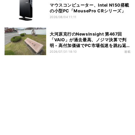
マウスコンピューター、Intel N150搭載
の小型PC「MousePro CRシリーズ」
2026/08/04 11:11
大河原克行のNewsInsight 第467回
「VAIO」が過去最高、ノジマ決算で判
明 - 高付加価値でPC市場低迷を跳ね返
す
2026/07/31 18:10
連載