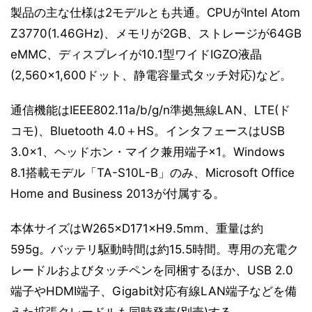
製品の主な仕様は2モデルとも共通。CPUがIntel Atom
Z3770(1.46GHz)、メモリが2GB、ストレージが64GB
eMMC、ディスプレイが10.1型ワイドIGZO液晶
(2,560×1,600ドット、静電容量式タッチ対応)など。
通信機能はIEEE802.11a/b/g/n準拠無線LAN、LTE(ド
コモ)、Bluetooth 4.0＋HS。インタフェースはUSB
3.0×1、ヘッドホン・マイク兼用端子×1。Windows
8.1搭載モデル「TA-S10L-B」のみ、Microsoft Office
Home and Business 2013が付属する。
本体サイズはW265×D171×H9.5mm、重量は約
595g。バッテリ駆動時間は約15.5時間。専用の充電ク
レードルおよびタッチペンを同梱するほか、USB 2.0
端子やHDMI端子、Gigabit対応有線LAN端子などを備