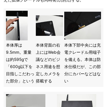
えた拡張クレードルも同時発売(別売)する。
本体厚は
本体背面の右
本体下部中央には充
9.5mm。重量
上にはWeb会
電クレードル用端子
は約595gで
議などのビジ
を備える。本体は防
「600g以下を
ネス用途を想
水仕様だが、この部
目指しこだわっ
定しカメラを
分にカバーなどはな
た部分」という
搭載する
い