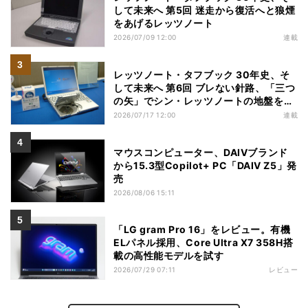
して未来へ 第5回 迷走から復活へと狼煙
をあげるレッツノート
2026/07/09 12:00
連載
レッツノート・タフブック 30年史、そ
して未来へ 第6回 ブレない針路、「三つ
の矢」でシン・レッツノートの地盤を築
く
2026/07/17 12:00
連載
マウスコンピューター、DAIVブランド
から15.3型Copilot+ PC「DAIV Z5」発
売
2026/08/06 15:11
「LG gram Pro 16」をレビュー。有機
ELパネル採用、Core Ultra X7 358H搭
載の高性能モデルを試す
2026/07/29 07:11
レビュー