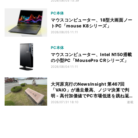
2026/08/05 15:39
PC本体
マウスコンピューター、18型大画面ノー
トPC「mouse K8シリーズ」
2026/08/05 11:11
PC本体
マウスコンピューター、Intel N150搭載
の小型PC「MousePro CRシリーズ」
2026/08/04 11:11
大河原克行のNewsInsight 第467回
「VAIO」が過去最高、ノジマ決算で判
明 - 高付加価値でPC市場低迷を跳ね返
す
2026/07/31 18:10
連載