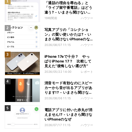
「通話の理由を尋ねる」と
「ライブ留守番電話」はどう
違う? - いまさら聞けない
iPhoneのなぜ
19時間前
ハウツー
写真アプリの「コレクショ
ン」の賢い使いかたは? - い
まさら聞けないiPhoneのな
ぜ
2026/08/07 11:15
ハウツー
iPhone 17eで十分？ やっ
ぱりiPhone 17？ 比較して
見えた“後悔しない選び方”
2026/05/22 14:00
レポート
消音モード有効なのにスピー
カーから音が出るアプリがあ
ります!? - いまさら聞けない
iPhoneのなぜ
2026/08/06 11:15
ハウツー
電話アプリに付いた赤丸が消
えません!? - いまさら聞けな
いiPhoneのなぜ
2026/07/17 11:15
ハウツー