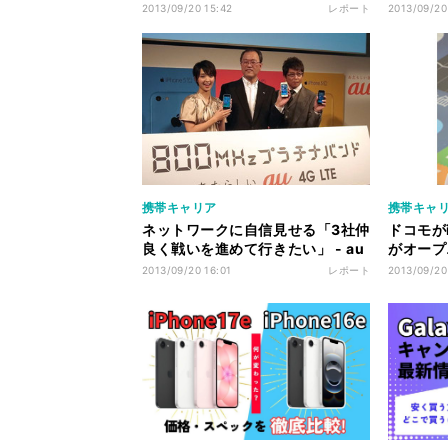
みた - パート1：アップルストア銀
みた - 
2013/09/20 15:42
レポート
2013/09/20
座編
携帯キャリア
携帯キャ
ネットワークに自信見せる「3社仲
ドコモが
良く戦いを進めて行きたい」 - au
がオープ
iPhone発売イベント
を語る
2013/09/20 16:01
レポート
2013/09/20