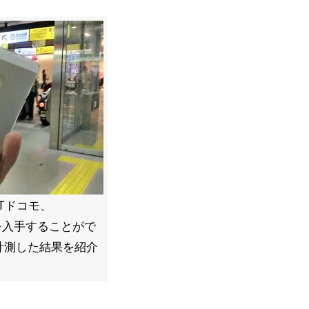
Tドコモ、
5sを入手することがで
計測した結果を紹介