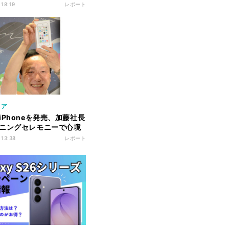
パート2：JR新橋駅編
 18:19
レポート
リア
iPhoneを発売、加藤社長
ニングセレモニーで心境
 13:38
レポート