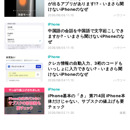
が出るアプリがあります!? - いまさら聞
けないiPhoneのなぜ
2026/08/06 11:15
ハウツー
iPhone
中国語の会話を中国語で文字起こしでき
ますか? - いまさら聞けないiPhoneのな
ぜ
2026/08/05 11:15
ハウツー
iPhone
クレカ情報の自動入力、3桁のコードも
いっしょに入力できない? - いまさら聞
けないiPhoneのなぜ
2026/08/04 11:15
ハウツー
iPhone
iPhone基本の「き」 第714回 iPhone本
体だけじゃない、サブスクの値上げも要
チェック
2026/08/02 11:30
連載