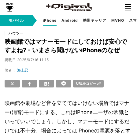
モバイル
iPhone
Android
携帯キャリア
MVNO
スマ
ハウツー
映画館ではマナーモードにしておけば安心で
すよね? - いまさら聞けないiPhoneのなぜ
掲載日
2025/07/16 11:15
著者：
海上忍
URLをコピー
映画館や劇場など音を立ててはいけない場所ではマナ
ー(消音)モードにする、これはiPhoneユーザの常識と
いっていいでしょう。しかし、マナーモードにするだ
けでは不十分、場合によってはiPhoneの電源を落とす