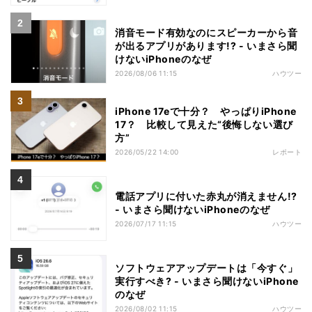
消音モード有効なのにスピーカーから音
が出るアプリがあります!? - いまさら聞
けないiPhoneのなぜ
2026/08/06 11:15
ハウツー
iPhone 17eで十分？ やっぱりiPhone
17？ 比較して見えた“後悔しない選び
方”
2026/05/22 14:00
レポート
電話アプリに付いた赤丸が消えません!?
- いまさら聞けないiPhoneのなぜ
2026/07/17 11:15
ハウツー
ソフトウェアアップデートは「今すぐ」
実行すべき? - いまさら聞けないiPhone
のなぜ
2026/08/02 11:15
ハウツー