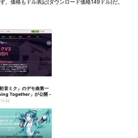
、価格もドル表記(ダウンロード価格149ドル)だ。
初音ミク」のデモ曲第一
ng Together」が公開 -
ン
 17:23