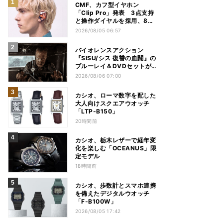
CMF、カフ型イヤホン
「Clip Pro」発表 3点支持
と操作ダイヤルを採用、8月
15日発売
2026/08/05 06:57
バイオレンスアクション
『SISU/シス 復讐の血闘』の
ブルーレイ＆DVDセットが
12月2日に発売
2026/08/06 07:00
カシオ、ローマ数字を配した
大人向けスクエアウオッチ
「LTP-B150」
20時間前
カシオ、栃木レザーで経年変
化を楽しむ「OCEANUS」限
定モデル
18時間前
カシオ、歩数計とスマホ連携
を備えたデジタルウオッチ
「F-B100W」
2026/08/05 17:42