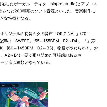
したボーカルエディタ「piapro studio(ピアプロス
ラムなど200種類のソフト音源といった、音楽制作に
きな特徴となる。
ジナルの初音ミクの音声「ORIGINAL」(70～
声の「SWEET」(55～155BPM、F2～D4)、「」落
」(60～145BPM、D2～B3)、物腰がやわらかく、お
PM、A2～E4)、硬く張り詰めた緊張感のある声
4)といった計5種類となっている。