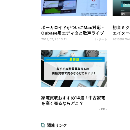
ボーカロイドがついにMac対応 -
初音ミク
Cubase用エディタと歌声ライブ
エイター
ラリを発売
トが始動
2013/07/25 13:11
レポート
2013/07/04
家電買取おすすめ14選！中古家電
を高く売るならどこ？
- PR -
関連リンク