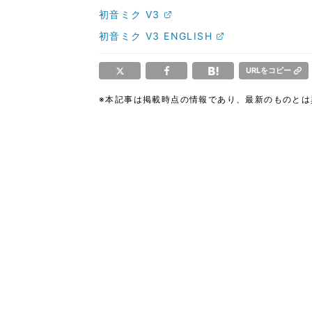
初音ミク V3
初音ミク V3 ENGLISH
URLをコピー
※本記事は掲載時点の情報であり、最新のものと