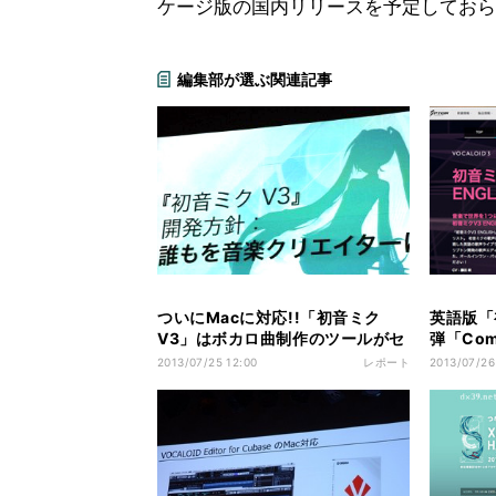
ケージ版の国内リリースを予定しておらず
編集部が選ぶ関連記事
ついにMacに対応!!「初音ミク
英語版「
V3」はボカロ曲制作のツールがセ
弾「Comi
ットになった新製品 - 楽曲制作の
クリプト
2013/07/25 12:00
レポート
2013/07/26
裾野を広げ「誰もを音楽クリエイ
ターに」