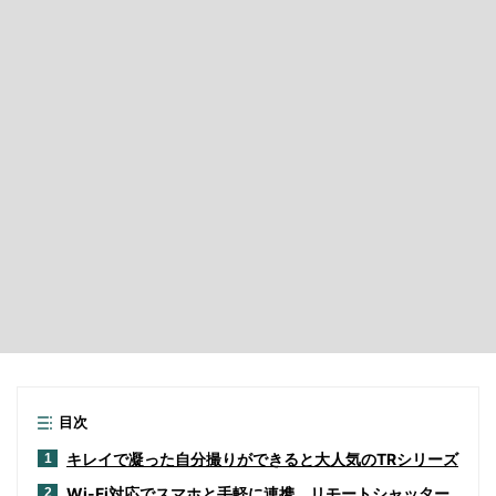
目次
キレイで凝った自分撮りができると大人気のTRシリーズ
1
Wi-Fi対応でスマホと手軽に連携。リモートシャッター
2