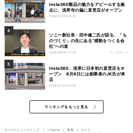
Insta360製品の魅力をアピールする拠
点に、浅草寺の脇に直営店がオープン
2026/07/29 16:30
ソニー新社長・田中健二氏が語る、「も
のづくり」の先にある“感動をつくる会
社”への道
2026/06/05 17:00
インタビュー
Insta360、浅草に日本初の直営店をオ
ープン 8月8日には創業者のJK氏が来
店
2026/07/25 15:52
ランキングをもっと見る
マイナビニューストップ
+Digital
家電
カメラ