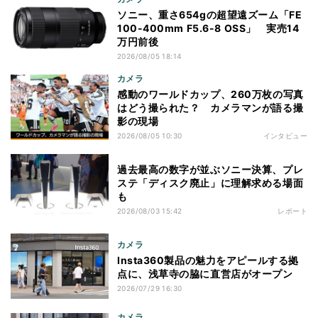
ソニー、重さ654gの超望遠ズーム「FE
100-400mm F5.6-8 OSS」 実売14
万円前後
2026/08/05 18:14
カメラ
感動のワールドカップ、260万枚の写真
はどう撮られた？ カメラマンが語る撮
影の現場
2026/08/05 10:30
インタビュー
過去最高の数字が並ぶソニー決算、プレ
ステ「ディスク廃止」に理解求める場面
も
2026/08/03 15:42
レポート
カメラ
Insta360製品の魅力をアピールする拠
点に、浅草寺の脇に直営店がオープン
2026/07/29 16:30
カメラ